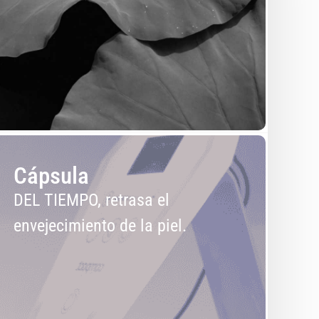
Cápsula
DEL TIEMPO, retrasa el
envejecimiento de la piel.