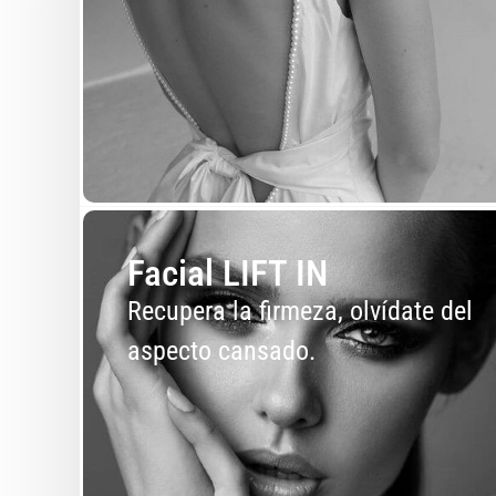
Facial LIFT IN
Recupera la firmeza, olvídate del
aspecto cansado.