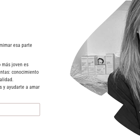
 mimar esa parte
o más joven es
entas: conocimiento
alidad.
os y ayudarte a amar