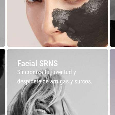
Facial SRNS
Sincroniza tu juventud y
despídete de arrugas y surcos.