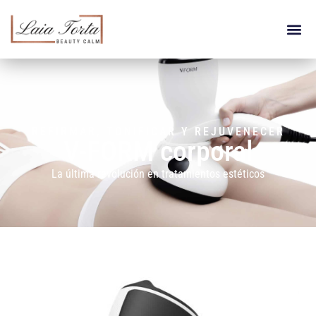
REFIRMAR, TONIFICAR Y REJUVENECER
V-FORM corporal
La última revolución en tratamientos estéticos